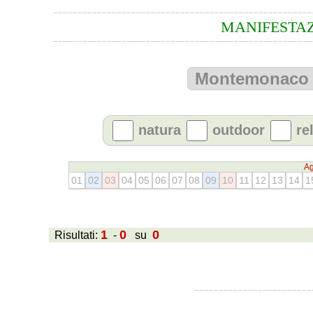
MANIFESTAZ
natura
outdoor
re
Ag
01
02
03
04
05
06
07
08
09
10
11
12
13
14
1
1
0
0
Risultati:
-
su