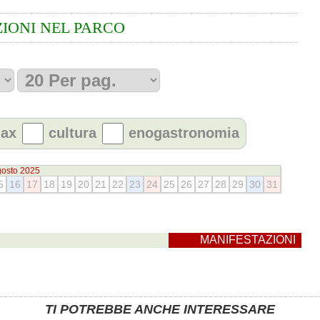
IONI NEL PARCO
lax
cultura
enogastronomia
osto 2025
5
16
17
18
19
20
21
22
23
24
25
26
27
28
29
30
31
MANIFESTAZIONI
TI POTREBBE ANCHE INTERESSARE