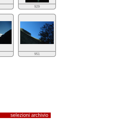
929
951
selezioni archivio