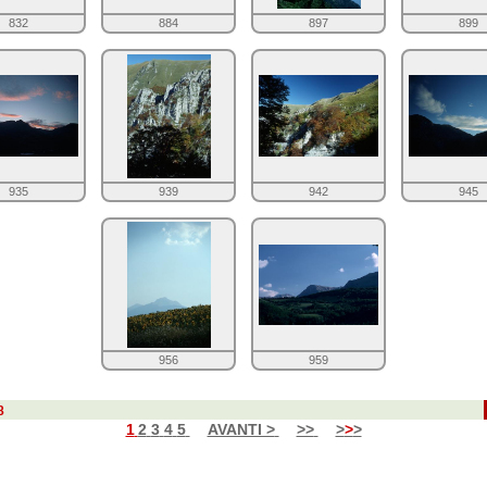
832
884
897
899
935
939
942
945
956
959
8
1
2
3
4
5
AVANTI >
>>
>
>
>