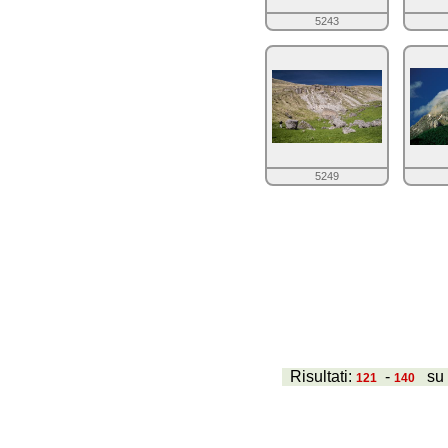
5243
5249
Risultati:
-
s
121
140