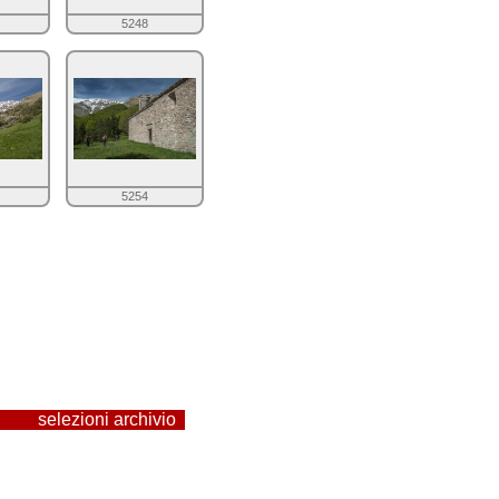
5248
5254
selezioni archivio