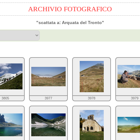
ARCHIVIO FOTOGRAFICO
"scattata a: Arquata del Tronto"
3805
3977
3978
3979