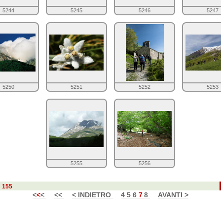
5244
5245
5246
5247
5250
5251
5252
5253
5255
5256
u
155
<
<
<
<<
< INDIETRO
4
5
6
7
8
AVANTI >