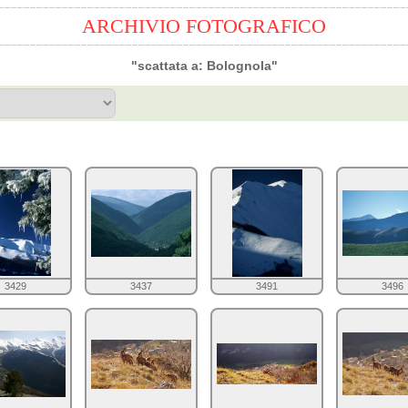
ARCHIVIO FOTOGRAFICO
"scattata a: Bolognola"
3429
3437
3491
3496