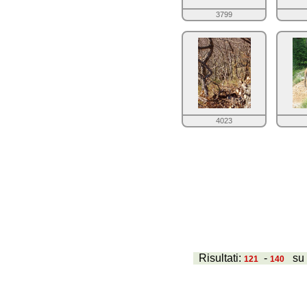
3799
4023
Risultati:
-
s
121
140