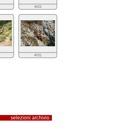
4022
4031
selezioni archivio