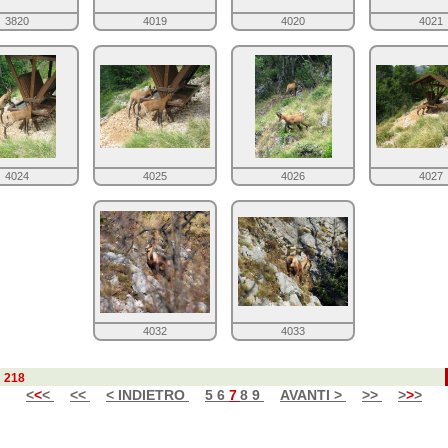
3820
4019
4020
4021
4024
4025
4026
4027
4032
4033
u
218
<
<
<
<<
< INDIETRO
5
6
7
8
9
AVANTI >
>>
>
>
>