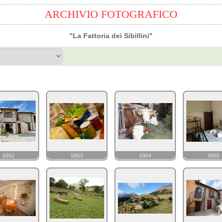
ARCHIVIO FOTOGRAFICO
"La Fattoria dei Sibillini"
5952
5953
5954
5955