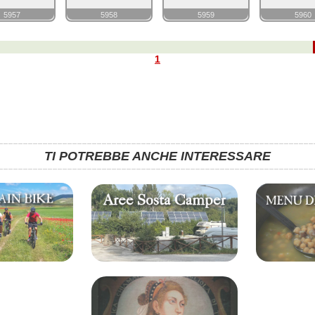
5957
5958
5959
5960
1
TI POTREBBE ANCHE INTERESSARE