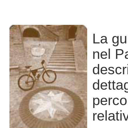
La gu
nel P
descri
detta
percor
relati