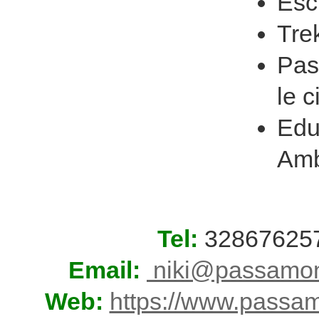
Esc
Tre
Pas
le c
Edu
Amb
Tel:
32867625
Email:
niki@passamon
Web:
https://www.passa